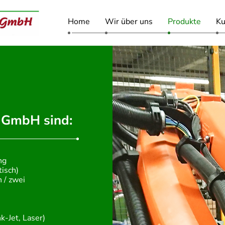
Home
Wir über uns
Produkte
K
 GmbH sind:
ng
isch)
 / zwei
k-Jet, Laser)