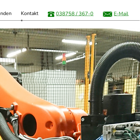
unden
Kontakt
038758 / 367-0
E-Mail