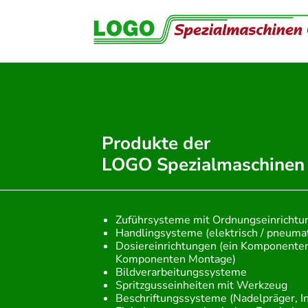
Weiter
zum
Inhalt
Produkte der
LOGO Spezialmaschinen
Zuführsysteme mit Ordnungseinrichtu
Handlingsysteme (elektrisch / pneumat
Dosiereinrichtungen (ein Komponenten
Komponenten Montage)
Bildverarbeitungssysteme
Spritzgusseinheiten mit Werkzeug
Beschriftungssysteme (Nadelpräger, In